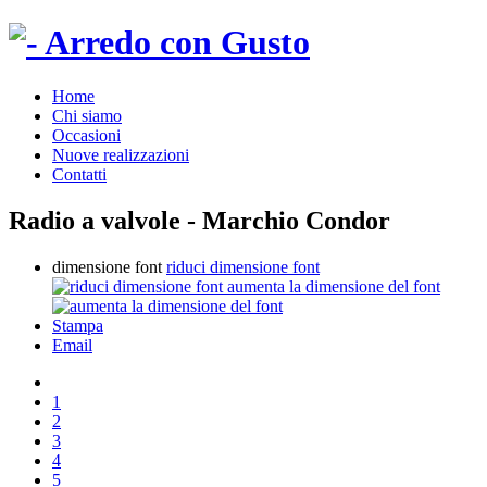
Home
Chi siamo
Occasioni
Nuove realizzazioni
Contatti
Radio a valvole - Marchio Condor
dimensione font
riduci dimensione font
aumenta la dimensione del font
Stampa
Email
1
2
3
4
5