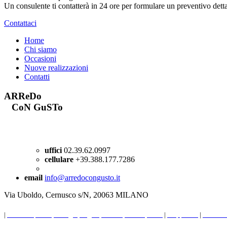
Un consulente ti contatterà in 24 ore per formulare un preventivo detta
Contattaci
Home
Chi siamo
Occasioni
Nuove realizzazioni
Contatti
ARReDo
CoN GuSTo
uffici
02.39.62.0997
cellulare
+39.388.177.7286
email
info@arredocongusto.it
Via Uboldo, Cernusco s/N, 20063 MILANO
|
Forniture per bar, alberghi, negozi, Milano, Monza, Italia
|
Mappa sito
|
Cookie 